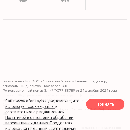
www.afanasy.biz. ООО «Афанасий-бизнес». Главный редактор,
генеральный директор: Поспелова О.В.
Регистрационный номер Эл № ФС77-88789 от 24 декабря 2024 года
Выдано: Федеральная служба по надзору в сфере связи,
информационных технологий и массовых коммуникаций (Роскомнадзор).
Сайт www.afanasy.biz уведомляет, что
Принять
16+
использует cookie-файлы
в
Правопреемником АО "Афанасий-бизнес" является ООО "Афанасий-
соответствие с редакционной
бизнес"
Политикой в отношении обработки
персональных данных
. Продолжая
Политика обработки файлов cookie
Политика в отношении обработки персональных данных и реализации
использовать данный сайт, нажимая