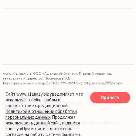
www.afanasy.biz. ООО «Афанасий-бизнес». Главный редактор,
генеральный директор: Поспелова О.В.
Регистрационный номер Эл № ФС77-88789 от 24 декабря 2024 года
Выдано: Федеральная служба по надзору в сфере связи,
информационных технологий и массовых коммуникаций (Роскомнадзор).
Сайт www.afanasy.biz уведомляет, что
Принять
16+
использует cookie-файлы
в
Правопреемником АО "Афанасий-бизнес" является ООО "Афанасий-
соответствие с редакционной
бизнес"
Политикой в отношении обработки
персональных данных
. Продолжая
Политика обработки файлов cookie
Политика в отношении обработки персональных данных и реализации
использовать данный сайт, нажимая
требований к защите персональных данных
кнопку «Принять», вы даете свое
согласие на работу с этими файлами.