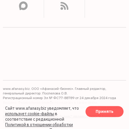
www.afanasy.biz. ООО «Афанасий-бизнес». Главный редактор,
генеральный директор: Поспелова О.В.
Регистрационный номер Эл № ФС77-88789 от 24 декабря 2024 года
Выдано: Федеральная служба по надзору в сфере связи,
информационных технологий и массовых коммуникаций (Роскомнадзор).
Сайт www.afanasy.biz уведомляет, что
Принять
16+
использует cookie-файлы
в
Правопреемником АО "Афанасий-бизнес" является ООО "Афанасий-
соответствие с редакционной
бизнес"
Политикой в отношении обработки