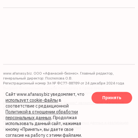
www.afanasy.biz. ООО «Афанасий-бизнес». Главный редактор,
генеральный директор: Поспелова О.В.
Регистрационный номер Эл № ФС77-88789 от 24 декабря 2024 года
Выдано: Федеральная служба по надзору в сфере связи,
информационных технологий и массовых коммуникаций (Роскомнадзор).
Сайт www.afanasy.biz уведомляет, что
Принять
16+
использует cookie-файлы
в
Правопреемником АО "Афанасий-бизнес" является ООО "Афанасий-
соответствие с редакционной
бизнес"
Политикой в отношении обработки
персональных данных
. Продолжая
Политика обработки файлов cookie
Политика в отношении обработки персональных данных и реализации
использовать данный сайт, нажимая
требований к защите персональных данных
кнопку «Принять», вы даете свое
согласие на работу с этими файлами.