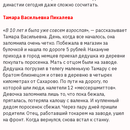
династии сегодня даже сложно сосчитать.
Тамара Васильевна Пикалева
«
В 10 лет я была уже совсем взрослая
», — рассказывает
Тамара Васильевна. День, когда все началось, она
запомнила очень четко. Побежала в магазин за
булочкой и нашла по дороге 5 рублей. Накануне
прихода в город немцев приехал дедушка из деревни
покупать поросенка. Мать с отцом были на заводе.
Дедушка погрузил в телегу маленькую Тамару с ее
братом-близнецом и отвез в деревню в четырех
километрах от Сахарово. По пути на дорогу, по
которой шли люди, налетели 12 «мессершмиттов».
Девочка запомнила лишь то, что пока бежала,
пряталась, потеряла калошу с валенка. И купленный
дедом поросенок сбежал. Через пару дней пришли
родители. Отец, работавший токарем на заводе, ушел
на фронт. Когда вернулся, снова встал к станку.