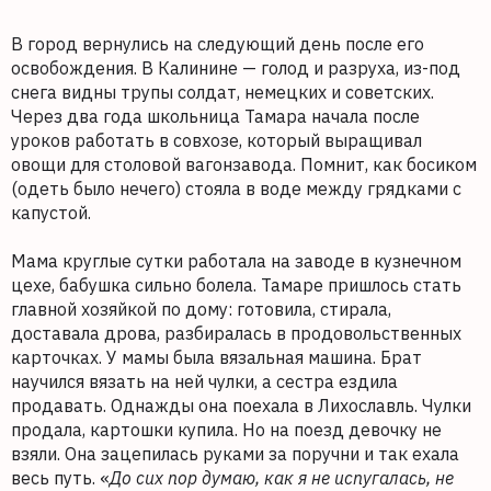
В город вернулись на следующий день после его
освобождения. В Калинине — голод и разруха, из-под
снега видны трупы солдат, немецких и советских.
Через два года школьница Тамара начала после
уроков работать в совхозе, который выращивал
овощи для столовой вагонзавода. Помнит, как босиком
(одеть было нечего) стояла в воде между грядками с
капустой.
Мама круглые сутки работала на заводе в кузнечном
цехе, бабушка сильно болела. Тамаре пришлось стать
главной хозяйкой по дому: готовила, стирала,
доставала дрова, разбиралась в продовольственных
карточках. У мамы была вязальная машина. Брат
научился вязать на ней чулки, а сестра ездила
продавать. Однажды она поехала в Лихославль. Чулки
продала, картошки купила. Но на поезд девочку не
взяли. Она зацепилась руками за поручни и так ехала
весь путь. «
До сих пор думаю, как я не испугалась, не