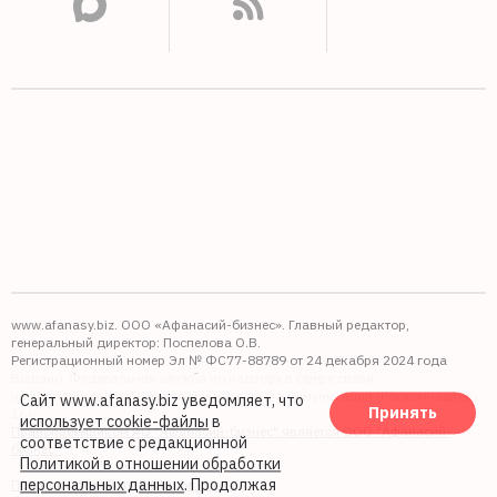
www.afanasy.biz. ООО «Афанасий-бизнес». Главный редактор,
генеральный директор: Поспелова О.В.
Регистрационный номер Эл № ФС77-88789 от 24 декабря 2024 года
Выдано: Федеральная служба по надзору в сфере связи,
информационных технологий и массовых коммуникаций (Роскомнадзор).
Сайт www.afanasy.biz уведомляет, что
Принять
16+
использует cookie-файлы
в
Правопреемником АО "Афанасий-бизнес" является ООО "Афанасий-
соответствие с редакционной
бизнес"
Политикой в отношении обработки
персональных данных
. Продолжая
Политика обработки файлов cookie