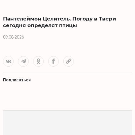
Пантелеймон Целитель. Погоду в Твери
сегодня определят птицы
09.08.2026
0
Подписаться