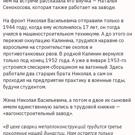
нем на встрече рассказала его внучка — Наталья
Сенокосова, которая также работает на заводе.
На фронт Николая Васильевича отправили только в
1944 году, когда ему исполнилось 17 лет, он тогда
учился в машиностроительном техникуме. А до этого он
пережил оккупацию Калинина, трудился наравне со
взрослыми на строительстве окопов и
противотанковых рвов. В родной Калинин вернулся
только под конец 1952 года. А уже в январе 1953-го
устроился слесарем-сборщиком на вагонный. Здесь
работали два старших брата Николая, а сам он
проходил на предприятии практику в военные годы,
будучи студентом.
Жена Николая Васильевича, а потом и двое их сыновей
имели единственную запись в трудовой книжке —
«вагоностроительный завод».
«
В цехе сварки металлоконструкций трудится третье
поколение нашей династии. Нам остается только