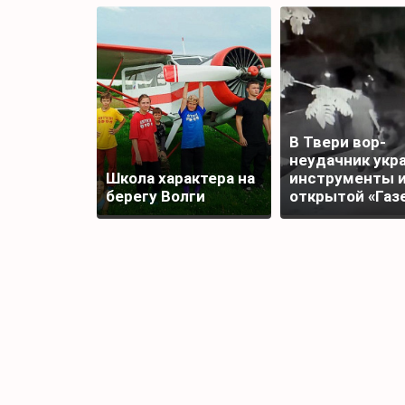
В Твери вор-
неудачник укр
Школа характера на
инструменты 
берегу Волги
открытой «Газ
и лишился доб