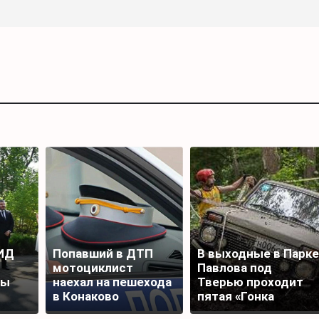
ИД
Попавший в ДТП
В выходные в Парке
мотоциклист
Павлова под
ты
наехал на пешехода
Тверью проходит
в Конаково
пятая «Гонка
Титанов»