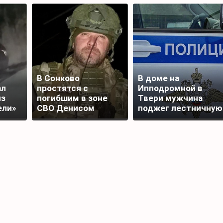
В Сонково
В доме на
ал
простятся с
Ипподромной в
из
погибшим в зоне
Твери мужчина
ели»
СВО Денисом
поджег лестничную
ычи
Шаповаловым
площадку