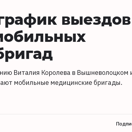
график выездов
 мобильных
бригад
чению Виталия Королева в Вышневолоцком 
отают мобильные медицинские бригады.
Подпи