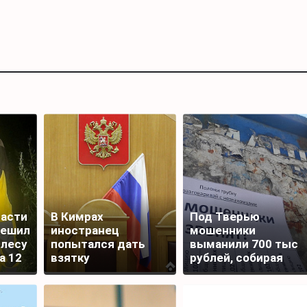
ласти
В Кимрах
Под Тверью
решил
иностранец
мошенники
 лесу
попытался дать
выманили 700 тыс
а 12
взятку
рублей, собирая
полицейскому
подписи для
награды бойца