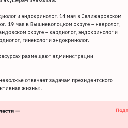
и акушера-гинеколога.
диолог и эндокринолог. 14 мая в Селижаровском
ог. 19 мая в Вышневолоцком округе – невролог,
андовском округе – кардиолог, эндокринолог и
рдиолог, гинеколог и эндокринолог.
 ресурсах размещают администрации
неволжье отвечает задачам президентского
ктивная жизнь».
Подп
бласти —