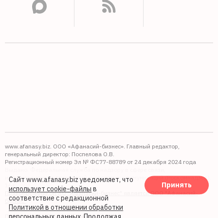
www.afanasy.biz. ООО «Афанасий-бизнес». Главный редактор,
генеральный директор: Поспелова О.В.
Регистрационный номер Эл № ФС77-88789 от 24 декабря 2024 года
Выдано: Федеральная служба по надзору в сфере связи,
информационных технологий и массовых коммуникаций (Роскомнадзор).
Сайт www.afanasy.biz уведомляет, что
Принять
16+
использует cookie-файлы
в
Правопреемником АО "Афанасий-бизнес" является ООО "Афанасий-
соответствие с редакционной
бизнес"
Политикой в отношении обработки
персональных данных
. Продолжая
Политика обработки файлов cookie