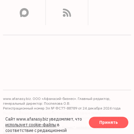
www.afanasy.biz. ООО «Афанасий-бизнес». Главный редактор,
генеральный директор: Поспелова О.В.
Регистрационный номер Эл № ФС77-88789 от 24 декабря 2024 года
Выдано: Федеральная служба по надзору в сфере связи,
информационных технологий и массовых коммуникаций (Роскомнадзор).
Сайт www.afanasy.biz уведомляет, что
Принять
16+
использует cookie-файлы
в
Правопреемником АО "Афанасий-бизнес" является ООО "Афанасий-
соответствие с редакционной
бизнес"