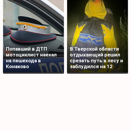
Попавший в ДТП
В Тверской области
мотоциклист наехал
отдыхающий решил
на пешехода в
срезать путь в лесу и
Конаково
заблудился на 12
часов