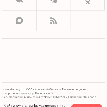
www.afanasy.biz. ООО «Афанасий-бизнес». Главный редактор,
генеральный директор: Поспелова О.В.
Регистрационный номер Эл № ФС77-88789 от 24 декабря 2024 года
Выдано: Федеральная служба по надзору в сфере связи,
информационных технологий и массовых коммуникаций (Роскомнадзор).
Сайт www.afanasy.biz уведомляет, что