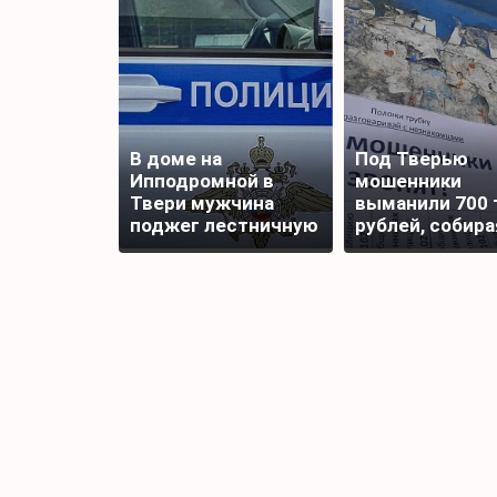
В доме на
Под Тверью
Ипподромной в
мошенники
Твери мужчина
выманили 700 
поджег лестничную
рублей, собира
площадку
подписи для
награды бойца