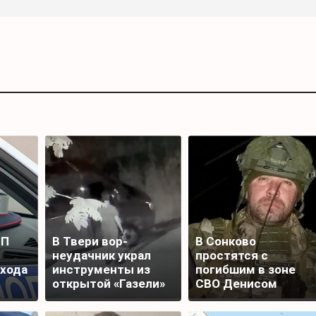
ТП
В Твери вор-
В Сонково
неудачник украл
простятся с
ехода
инструменты из
погибшим в зоне
открытой «Газели»
СВО Денисом
и лишился добычи
Шаповаловым