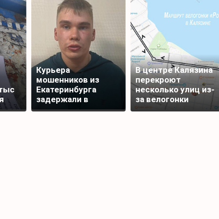
Курьера
В центре Калязина
мошенников из
перекроют
тыс
Екатеринбурга
несколько улиц из-
я
задержали в
за велогонки
Редкино Тверской
области