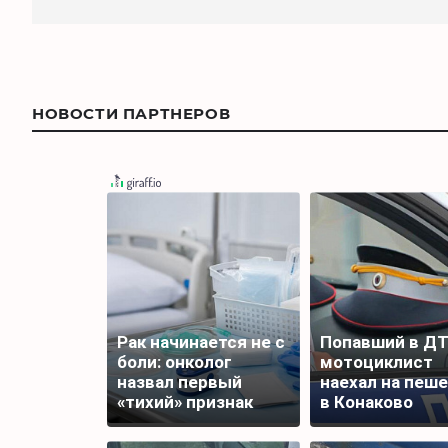
НОВОСТИ ПАРТНЕРОВ
Рак начинается не с
Попавший в Д
боли: онколог
мотоциклист
назвал первый
наехал на пеш
«тихий» признак
в Конаково
болезни