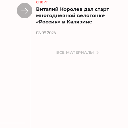
СПОРТ
Виталий Королев дал старт
многодневной велогонке
«Россия» в Калязине
08.08.2026
ВСЕ МАТЕРИАЛЫ
В Твери временно меняется схема дв
30.07.2026