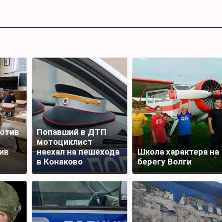
отив
Попавший в ДТП
мотоциклист
ив
наехал на пешехода
Школа характера на
в Конаково
берегу Волги