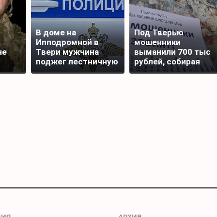
В доме на
Под Тверью
Ипподромной в
мошенники
не
Твери мужчина
выманили 700 тыс
поджег лестничную
рублей, собирая
площадку
подписи для
награды бойца
ЦИЯ
АРХИВ