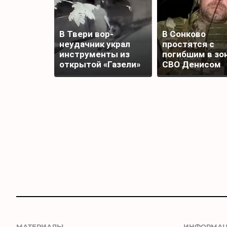
В Твери вор-
В Сонково
неудачник украл
простятся с
инструменты из
погибшим в зо
открытой «Газели»
СВО Денисом
и лишился добычи
Шаповаловым
МАТЕРИАЛЫ
ИНФОРМА