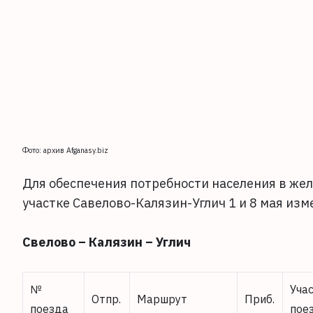
Фото: архив Afganasy.biz
Для обеспечения потребности населения в же
участке Савелово-Калязин-Углич 1 и 8 мая из
Свелово – Калязин – Углич
№
Уча
Отпр.
Маршрут
Приб.
поезда
пое