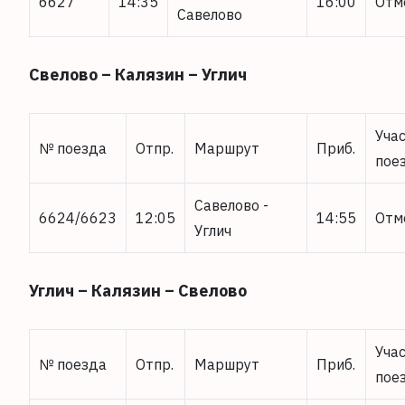
6627
14:35
16:00
Отм
Савелово
Свелово – Калязин – Углич
Уча
№ поезда
Отпр.
Маршрут
Приб.
пое
Савелово -
6624/6623
12:05
14:55
Отм
Углич
Углич – Калязин – Свелово
Уча
№ поезда
Отпр.
Маршрут
Приб.
пое