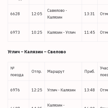
Савелово -
6628
12:05
13:31
Отм
Калязин
6973
10:25
Калязин - Углич
11:45
Отм
Углич – Калязин – Свелово
№
Уча
Отпр.
Маршрут
Приб.
поезда
пое
6976
12:25
Углич - Калязин
13:48
Отм
Калязин -