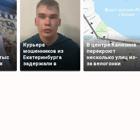
Курьера
В центре Калязина
мошенников из
перекроют
тыс
Екатеринбурга
несколько улиц из-
я
задержали в
за велогонки
Редкино Тверской
области