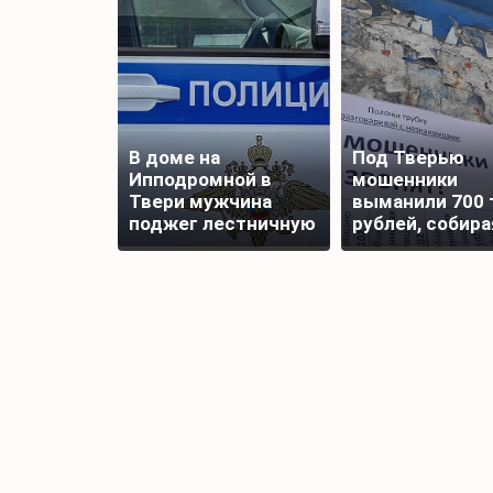
В доме на
Под Тверью
Ипподромной в
мошенники
Твери мужчина
выманили 700 
поджег лестничную
рублей, собира
площадку
подписи для
награды бойца