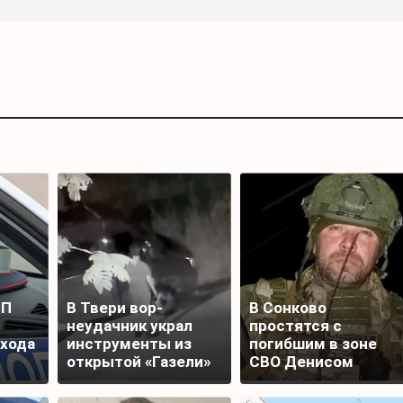
ТП
В Твери вор-
В Сонково
неудачник украл
простятся с
ехода
инструменты из
погибшим в зоне
открытой «Газели»
СВО Денисом
и лишился добычи
Шаповаловым