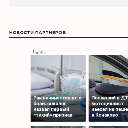
НОВОСТИ ПАРТНЕРОВ
Рак начинается не с
Попавший в Д
боли: онколог
мотоциклист
назвал первый
наехал на пеш
«тихий» признак
в Конаково
болезни