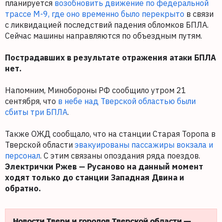
планируется
возобновить движение по федеральной
трассе М-9, где оно временно было перекрыто
в связи
с ликвидацией последствий падения обломков БПЛА.
Сейчас машины направляются по объездным путям.
Пострадавших в результате отражения атаки БПЛА
нет.
Напомним, Минобороны РФ сообщило утром 21
сентября, что
в небе над Тверской областью были
сбиты три БПЛА
.
Также ОЖД сообщало, что на станции Старая Торопа в
Тверской области
эвакуированы пассажиры вокзала и
персонал
. С этим связаны опоздания ряда поездов.
Электрички Ржев — Русаново на данный момент
ходят только до станции Западная Двина и
обратно.
Новости Твери и городов Тверской области —