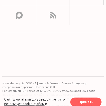
www.afanasy.biz. ООО «Афанасий-бизнес». Главный редактор,
генеральный директор: Поспелова О.В.
Регистрационный номер Эл № ФС77-88789 от 24 декабря 2024 года
Выдано: Федеральная служба по надзору в сфере связи,
информационных технологий и массовых коммуникаций (Роскомнадзор).
Сайт www.afanasy.biz уведомляет, что
Принять
16+
использует cookie-файлы
в
Правопреемником АО "Афанасий-бизнес" является ООО "Афанасий-