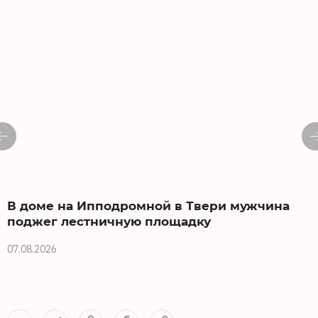
В доме на Ипподромной в Твери мужчина
поджег лестничную площадку
07.08.2026
0