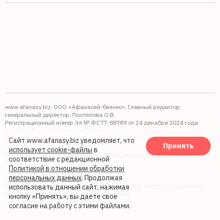
www.afanasy.biz. ООО «Афанасий-бизнес». Главный редактор,
генеральный директор: Поспелова О.В.
Регистрационный номер Эл № ФС77-88789 от 24 декабря 2024 года
Выдано: Федеральная служба по надзору в сфере связи,
информационных технологий и массовых коммуникаций (Роскомнадзор).
Сайт www.afanasy.biz уведомляет, что
Принять
16+
использует cookie-файлы
в
Правопреемником АО "Афанасий-бизнес" является ООО "Афанасий-
соответствие с редакционной
бизнес"
Политикой в отношении обработки
персональных данных
. Продолжая
Политика обработки файлов cookie
Политика в отношении обработки персональных данных и реализации
использовать данный сайт, нажимая
требований к защите персональных данных
кнопку «Принять», вы даете свое
согласие на работу с этими файлами.