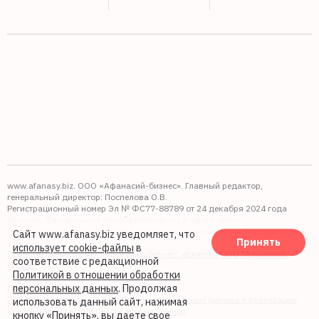
www.afanasy.biz. ООО «Афанасий-бизнес». Главный редактор,
генеральный директор: Поспелова О.В.
Регистрационный номер Эл № ФС77-88789 от 24 декабря 2024 года
Выдано: Федеральная служба по надзору в сфере связи,
информационных технологий и массовых коммуникаций (Роскомнадзор).
Сайт www.afanasy.biz уведомляет, что
Принять
16+
использует cookie-файлы
в
Правопреемником АО "Афанасий-бизнес" является ООО "Афанасий-
соответствие с редакционной
бизнес"
Политикой в отношении обработки
персональных данных
. Продолжая
Политика обработки файлов cookie
Политика в отношении обработки персональных данных и реализации
использовать данный сайт, нажимая
требований к защите персональных данных
кнопку «Принять», вы даете свое