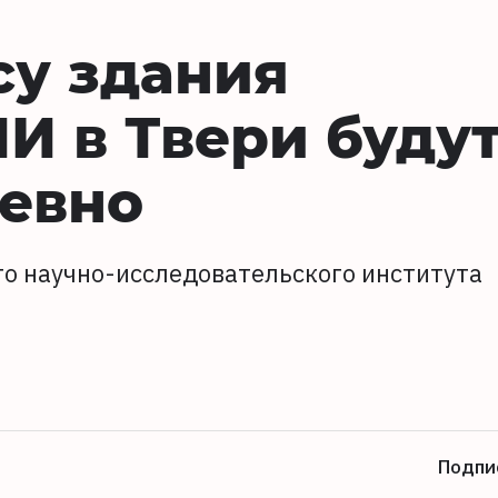
су здания
И в Твери буду
невно
го научно-исследовательского института
Подпи