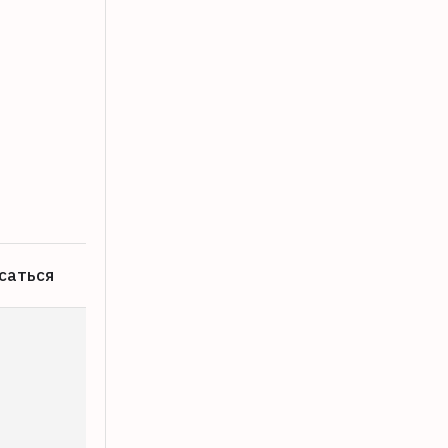
В Твери завершается благоустройств
06.08.2026
саться