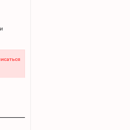
ки
исаться