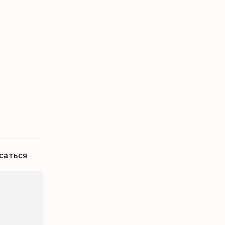
В санитарном захоронении в Бельском
05.08.2026
саться