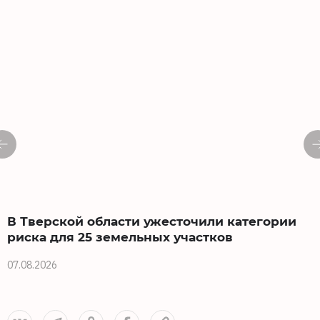
В Тверской области ужесточили категории
риска для 25 земельных участков
0
07.08.2026