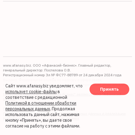
www.afanasy.biz. ООО «Афанасий-бизнес». Главный редактор,
генеральный директор: Поспелова О.В.
Регистрационный номер Эл № ФС77-88789 от 24 декабря 2024 года
Выдано: Федеральная служба по надзору в сфере связи,
информационных технологий и массовых коммуникаций (Роскомнадзор).
Сайт www.afanasy.biz уведомляет, что
Принять
16+
использует cookie-файлы
в
Правопреемником АО "Афанасий-бизнес" является ООО "Афанасий-
соответствие с редакционной
бизнес"
Политикой в отношении обработки
персональных данных
. Продолжая
Политика обработки файлов cookie
Политика в отношении обработки персональных данных и реализации
использовать данный сайт, нажимая
требований к защите персональных данных
кнопку «Принять», вы даете свое
согласие на работу с этими файлами.