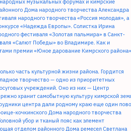
ународных музыкальных форумах и кимрские
районного Дома народного творчества Александра
тиваля народного творчества «Россия молодая», а
конкурсе «Надежда Европы». Солистка Ирина
родного фестиваля «Золотая пальмира» в Санкт-
валя «Салют Победы» во Владимире. Как и
еатами премии «Юное дарование Кимрского района
олько часть культурной жизни района. Гордится
ладное творчество — одно из приоритетных
осуговых учреждений. Оно из них — Центр
ережно хранит самобытную культуру кимрской зем
трудники центра дали родному краю еще один пов
роице-кочкинского Дома народного творчества
оловной убор и тканый пояс как элемент
ющая отделом районного Дома ремесел Светлана