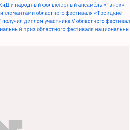
ЦКиД и народный фольклорный ансамбль «Танок»
дипломантами областного фестиваля «Троицкие
Т получил диплом участника V областного фестива
циальный приз областного фестиваля национальны