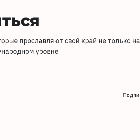
иться
торые прославляют свой край не только на
дународном уровне
Подпи