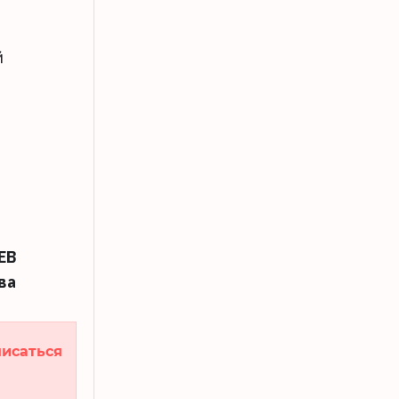
й
ЕВ
ва
исаться