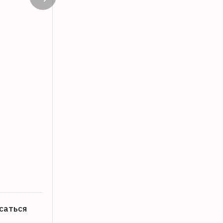
Жителя Бологое, которого «чуть не з
07.08.2026
саться