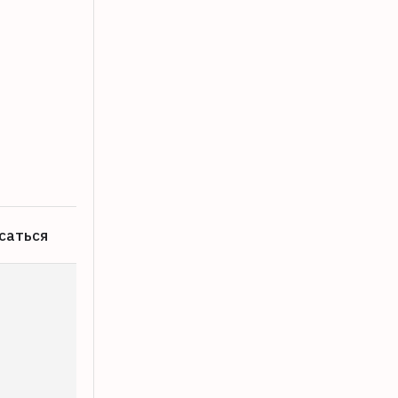
Девушку с наркотиками задержали в 
09.08.2026
саться