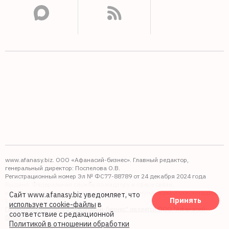
www.afanasy.biz. ООО «Афанасий-бизнес». Главный редактор,
генеральный директор: Поспелова О.В.
Регистрационный номер Эл № ФС77-88789 от 24 декабря 2024 года
Выдано: Федеральная служба по надзору в сфере связи,
информационных технологий и массовых коммуникаций (Роскомнадзор).
Сайт www.afanasy.biz уведомляет, что
Принять
16+
использует cookie-файлы
в
Правопреемником АО "Афанасий-бизнес" является ООО "Афанасий-
соответствие с редакционной
бизнес"
Политикой в отношении обработки