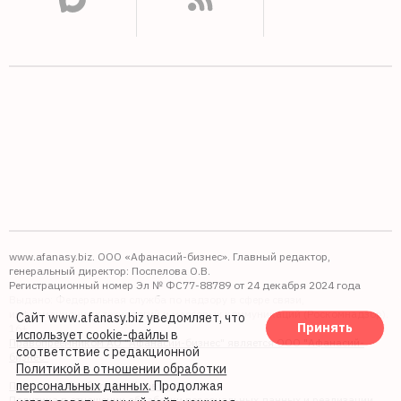
www.afanasy.biz. ООО «Афанасий-бизнес». Главный редактор,
генеральный директор: Поспелова О.В.
Регистрационный номер Эл № ФС77-88789 от 24 декабря 2024 года
Выдано: Федеральная служба по надзору в сфере связи,
информационных технологий и массовых коммуникаций (Роскомнадзор).
Сайт www.afanasy.biz уведомляет, что
Принять
16+
использует cookie-файлы
в
Правопреемником АО "Афанасий-бизнес" является ООО "Афанасий-
соответствие с редакционной
бизнес"
Политикой в отношении обработки
персональных данных
. Продолжая
Политика обработки файлов cookie
Политика в отношении обработки персональных данных и реализации