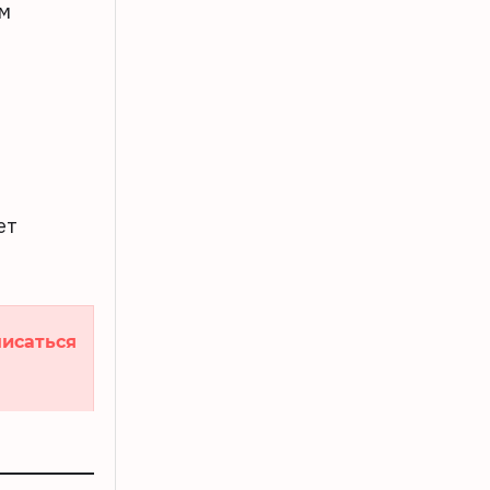
ым
ет
исаться