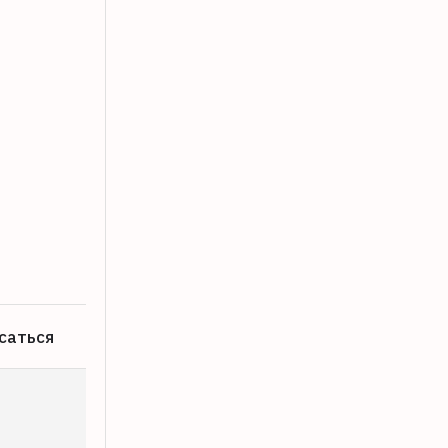
Под Кашином в Тверской области в Д
08.08.2026
саться