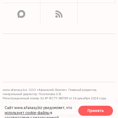
www.afanasy.biz. ООО «Афанасий-бизнес». Главный редактор,
генеральный директор: Поспелова О.В.
Регистрационный номер Эл № ФС77-88789 от 24 декабря 2024 года
Выдано: Федеральная служба по надзору в сфере связи,
информационных технологий и массовых коммуникаций (Роскомнадзор).
Сайт www.afanasy.biz уведомляет, что
Принять
16+
использует cookie-файлы
в
Правопреемником АО "Афанасий-бизнес" является ООО "Афанасий-
соответствие с редакционной