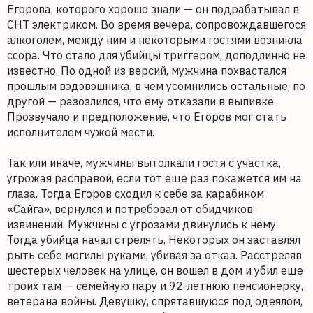
Егорова, которого хорошо знали — он подрабатывал в
СНТ электриком. Во время вечера, сопровождавшегося
алкоголем, между ним и некоторыми гостями возникла
ссора. Что стало для убийцы триггером, доподлинно не
известно. По одной из версий, мужчина похвастался
прошлым вэдэвэшника, в чем усомнились остальные, по
другой — разозлился, что ему отказали в выпивке.
Прозвучало и предположение, что Егоров мог стать
исполнителем чужой мести.
Так или иначе, мужчины вытолкали гостя с участка,
угрожая расправой, если тот еще раз покажется им на
глаза. Тогда Егоров сходил к себе за карабином
«Сайга», вернулся и потребовал от обидчиков
извинений. Мужчины с угрозами двинулись к нему.
Тогда убийца начал стрелять. Некоторых он заставлял
рыть себе могилы руками, убивая за отказ. Расстреляв
шестерых человек на улице, он вошел в дом и убил еще
троих там — семейную пару и 92-летнюю пенсионерку,
ветерана войны. Девушку, спрятавшуюся под одеялом,