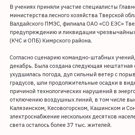
В учениях приняли участие специалисты Главн
министерства лесного хозяйства Тверской об
Валдайского ПМЭС, филиала ОАО «СО ЕЭС» Твер
предупреждению и ликвидации чрезвычайных 
(КЧС и ОПБ) Кимрского района.
Согласно сценарию командно-штабных учений, 
декабрь. Была создана следующая нештатная с
ухудшилась погода, дул сильный ветер с порыв
градусов, шли продолжительные осадки в виде
причиной технологических нарушений в энерго
отключению воздушных линий, в том числе выс
Калязинском, Кесовогорском, Кашинском и Сон
электроснабжение нескольких десятков насел
света осталось более 37 тыс. жителей.