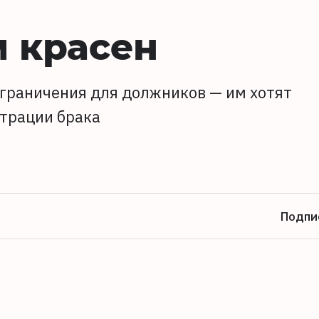
 красен
ограничения для должников — им хотят
страции брака
Подпи