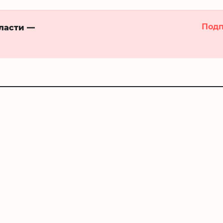
Подп
бласти —