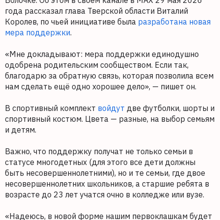
Волочке. Об этом в своем канале в MAX 29 мая 2026
года рассказал глава Тверской области Виталий
Королев, по чьей инициативе была
разработана новая
мера поддержки
.
«Мне докладывают: мера поддержки единодушно
одобрена родительским сообществом. Если так,
благодарю за обратную связь, которая позволила всем
нам сделать ещё одно хорошее дело», — пишет он.
В спортивный комплект
войдут
две футболки, шорты и
спортивный костюм. Цвета — разные, на выбор семьям
и детям.
Важно, что поддержку получат не только семьи в
статусе многодетных (для этого все дети должны
быть несовершеннолетними), но и те семьи, где двое
несовершеннолетних школьников, а старшие ребята в
возрасте до 23 лет учатся очно в колледже или вузе.
«Надеюсь, в новой форме нашим первоклашкам будет