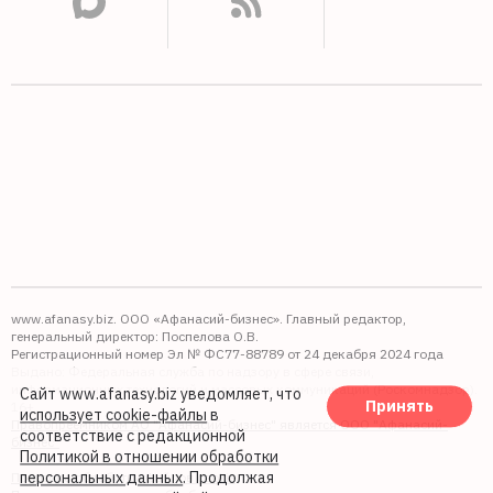
www.afanasy.biz. ООО «Афанасий-бизнес». Главный редактор,
генеральный директор: Поспелова О.В.
Регистрационный номер Эл № ФС77-88789 от 24 декабря 2024 года
Выдано: Федеральная служба по надзору в сфере связи,
информационных технологий и массовых коммуникаций (Роскомнадзор).
Сайт www.afanasy.biz уведомляет, что
Принять
16+
использует cookie-файлы
в
Правопреемником АО "Афанасий-бизнес" является ООО "Афанасий-
соответствие с редакционной
бизнес"
Политикой в отношении обработки
персональных данных
. Продолжая
Политика обработки файлов cookie