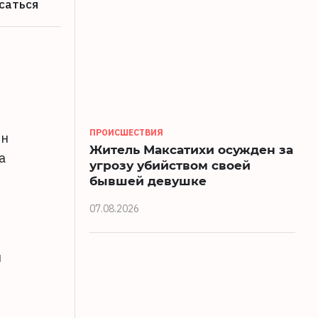
саться
ПРОИСШЕСТВИЯ
ен
Житель Максатихи осужден за
а
угрозу убийством своей
бывшей девушке
07.08.2026
й