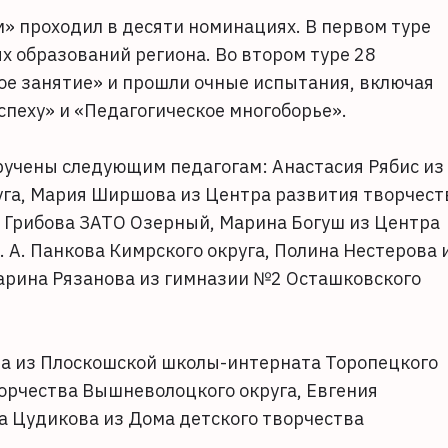
» проходил в десяти номинациях. В первом туре
х образований региона. Во втором туре 28
е занятие» и прошли очные испытания, включая
спеху» и «Педагогическое многоборье».
ручены следующим педагогам: Анастасия Рябис из
уга, Мария Ширшова из Центра развития творчест
. Грибова ЗАТО Озерный, Марина Богуш из Центра
 А. Панкова Кимрского округа, Полина Нестерова 
арина Рязанова из гимназии №2 Осташковского
ева из Плоскошской школы-интерната Торопецкого
ворчества Вышневолоцкого округа, Евгения
а Цудикова из Дома детского творчества