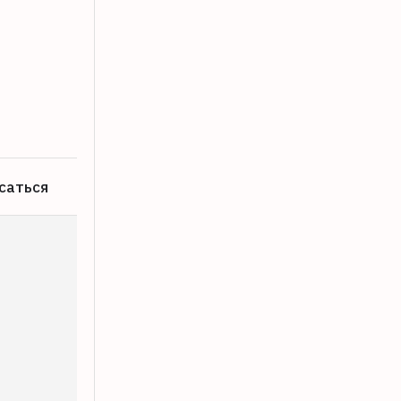
Выплата контрактникам в Тверской об
07.08.2026
саться