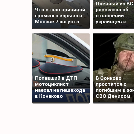
Пленный из ВС
Что стало причиной
рассказал об
громкого взрыва в
отношении
Москве 7 августа
украинцев к
Донецку и Луг
Попавший в ДТП
В Сонково
мотоциклист
простятся с
наехал на пешехода
погибшим в зо
в Конаково
СВО Денисом
Шаповаловым