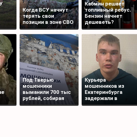
У
Кабмин решает
Когда ВСУ начнут
топливный ребус.
терять свои
Бензин начнет
позиции в зоне СВО
дешеветь?
анску
Под Тверью
Курьера
мошенники
мошенников из
не
выманили 700 тыс
Екатеринбурга
рублей, собирая
задержали в
подписи для
Редкино Тверской
награды бойца
области