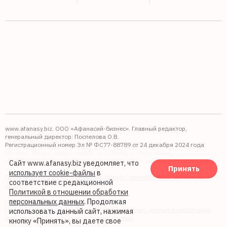
www.afanasy.biz. ООО «Афанасий-бизнес». Главный редактор,
генеральный директор: Поспелова О.В.
Регистрационный номер Эл № ФС77-88789 от 24 декабря 2024 года
Выдано: Федеральная служба по надзору в сфере связи,
информационных технологий и массовых коммуникаций (Роскомнадзор).
Сайт www.afanasy.biz уведомляет, что
Принять
16+
использует cookie-файлы
в
Правопреемником АО "Афанасий-бизнес" является ООО "Афанасий-
соответствие с редакционной
бизнес"
Политикой в отношении обработки
персональных данных
. Продолжая
Политика обработки файлов cookie
Политика в отношении обработки персональных данных и реализации
использовать данный сайт, нажимая
требований к защите персональных данных
кнопку «Принять», вы даете свое