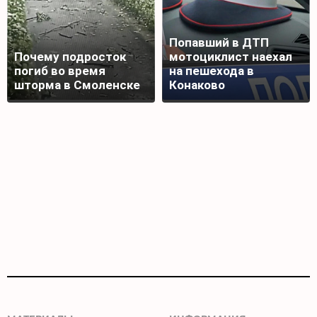
Попавший в ДТП
Почему подросток
мотоциклист наехал
погиб во время
на пешехода в
шторма в Смоленске
Конаково