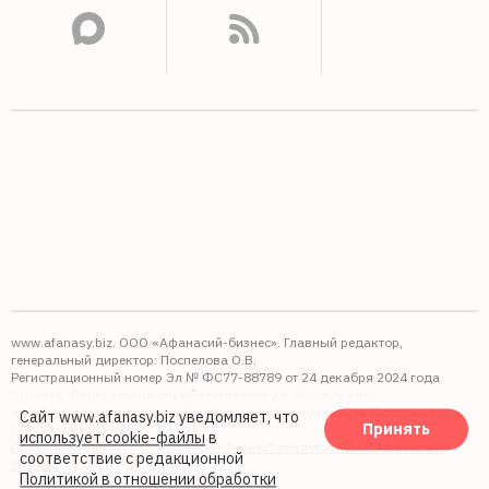
www.afanasy.biz. ООО «Афанасий-бизнес». Главный редактор,
генеральный директор: Поспелова О.В.
Регистрационный номер Эл № ФС77-88789 от 24 декабря 2024 года
Выдано: Федеральная служба по надзору в сфере связи,
информационных технологий и массовых коммуникаций (Роскомнадзор).
Сайт www.afanasy.biz уведомляет, что
Принять
16+
использует cookie-файлы
в
Правопреемником АО "Афанасий-бизнес" является ООО "Афанасий-
соответствие с редакционной
бизнес"
Политикой в отношении обработки