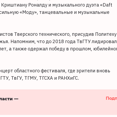
м Криштиану Роналду и музыкального дуэта «Daft
о сильную «Моду», танцевальные и музыкальные
истов Тверского технического, присудив Политеху
жья. Напомним, что до 2018 года ТвГТУ лидировал
лет, а также одержал победу в прошлом, юбилейно
нцерт областного фестиваля, где зрители вновь
ГТУ, ТвГУ, ТГМУ, ТГСХА и РАНХиГС.
Подп
бласти —