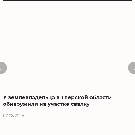
У землевладельца в Тверской области
обнаружили на участке свалку
07.08.2026
0