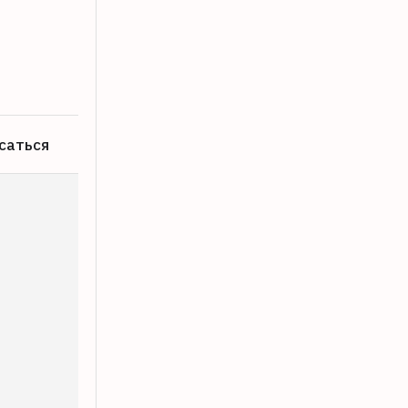
В Твери завершается благоустройств
06.08.2026
саться