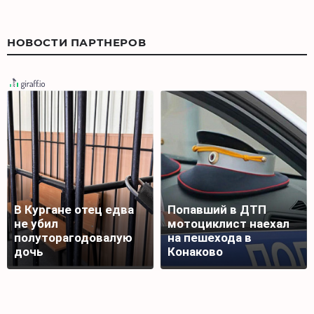
НОВОСТИ ПАРТНЕРОВ
В Кургане отец едва
Попавший в ДТП
не убил
мотоциклист наехал
полуторагодовалую
на пешехода в
дочь
Конаково