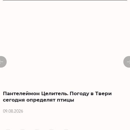
Пантелеймон Целитель. Погоду в Твери
сегодня определят птицы
09.08.2026
0