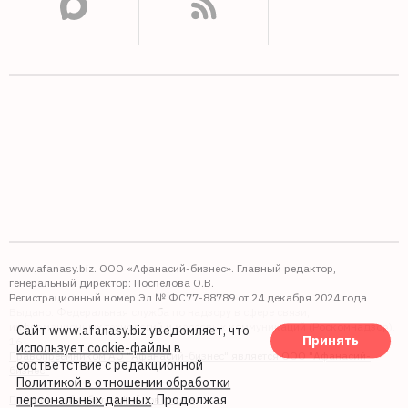
www.afanasy.biz. ООО «Афанасий-бизнес». Главный редактор,
генеральный директор: Поспелова О.В.
Регистрационный номер Эл № ФС77-88789 от 24 декабря 2024 года
Выдано: Федеральная служба по надзору в сфере связи,
информационных технологий и массовых коммуникаций (Роскомнадзор).
Сайт www.afanasy.biz уведомляет, что
Принять
16+
использует cookie-файлы
в
Правопреемником АО "Афанасий-бизнес" является ООО "Афанасий-
соответствие с редакционной
бизнес"
Политикой в отношении обработки
персональных данных
. Продолжая
Политика обработки файлов cookie