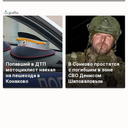
Попавший в ДТП
В Сонково простятся
мотоциклист наехал
с погибшим в зоне
на пешехода в
СВО Денисом
Конаково
Шаповаловым