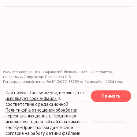
www.afanasy.biz. ООО «Афанасий-бизнес». Главный редактор,
генеральный директор: Поспелова О.В.
Регистрационный номер Эл № ФС77-88789 от 24 декабря 2024 года
Выдано: Федеральная служба по надзору в сфере связи,
информационных технологий и массовых коммуникаций (Роскомнадзор).
Сайт www.afanasy.biz уведомляет, что
Принять
16+
использует cookie-файлы
в
Правопреемником АО "Афанасий-бизнес" является ООО "Афанасий-
соответствие с редакционной
бизнес"
Политикой в отношении обработки
персональных данных
. Продолжая
Политика обработки файлов cookie
Политика в отношении обработки персональных данных и реализации
использовать данный сайт, нажимая
требований к защите персональных данных
кнопку «Принять», вы даете свое
согласие на работу с этими файлами.