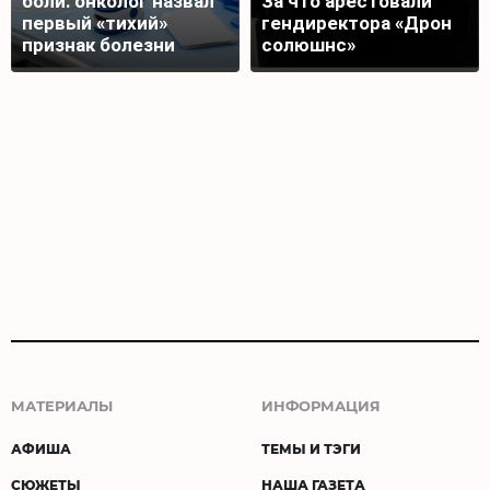
боли: онколог назвал
За что арестовали
первый «тихий»
гендиректора «Дрон
признак болезни
солюшнс»
МАТЕРИАЛЫ
ИНФОРМАЦИЯ
АФИША
ТЕМЫ И ТЭГИ
СЮЖЕТЫ
НАША ГАЗЕТА