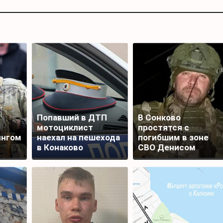
Попавший в ДТП
В Сонково
мотоциклист
простятся с
ингом
наехал на пешехода
погибшим в зоне
в Конаково
СВО Денисом
раины
Шаповаловым