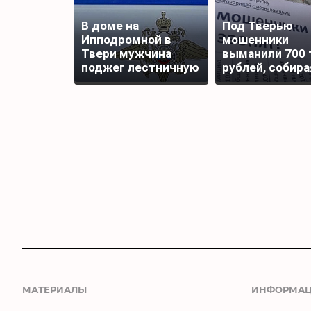
В доме на
Под Тверью
Ипподромной в
мошенники
Твери мужчина
выманили 700 
поджег лестничную
рублей, собира
площадку
подписи для
награды бойца
МАТЕРИАЛЫ
ИНФОРМА