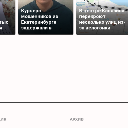
Курьера
В центре Калязина
мошенников из
перекроют
тыс
Екатеринбурга
несколько улиц из-
я
задержали в
за велогонки
Редкино Тверской
области
ЦИЯ
АРХИВ