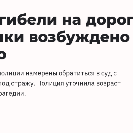
 гибели на доро
чки возбуждено
о
полиции намерены обратиться в суд с
под стражу. Полиция уточнила возраст
рагедии.