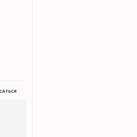
В Твери на улице Жигарева перекрою
08.08.2026
саться