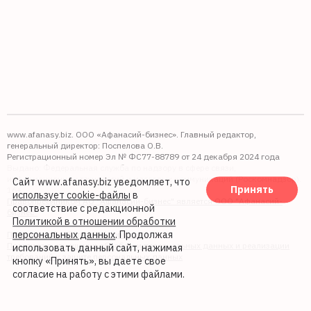
www.afanasy.biz. ООО «Афанасий-бизнес». Главный редактор,
генеральный директор: Поспелова О.В.
Регистрационный номер Эл № ФС77-88789 от 24 декабря 2024 года
Выдано: Федеральная служба по надзору в сфере связи,
информационных технологий и массовых коммуникаций (Роскомнадзор).
Сайт www.afanasy.biz уведомляет, что
Принять
16+
использует cookie-файлы
в
Правопреемником АО "Афанасий-бизнес" является ООО "Афанасий-
соответствие с редакционной
бизнес"
Политикой в отношении обработки
персональных данных
. Продолжая
Политика обработки файлов cookie
Политика в отношении обработки персональных данных и реализации
использовать данный сайт, нажимая
требований к защите персональных данных
кнопку «Принять», вы даете свое
согласие на работу с этими файлами.