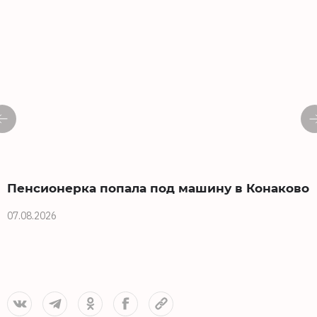
Пенсионерка попала под машину в Конаково
07.08.2026
0