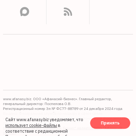
www.afanasy.biz. ООО «Афанасий-бизнес». Главный редактор,
генеральный директор: Поспелова О.В.
Регистрационный номер Эл № ФС77-88789 от 24 декабря 2024 года
Выдано: Федеральная служба по надзору в сфере связи,
информационных технологий и массовых коммуникаций (Роскомнадзор).
Сайт www.afanasy.biz уведомляет, что
Принять
16+
использует cookie-файлы
в
Правопреемником АО "Афанасий-бизнес" является ООО "Афанасий-
соответствие с редакционной
бизнес"