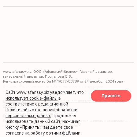
www.afanasy.biz. ООО «Афанасий-бизнес». Главный редактор,
генеральный директор: Поспелова О.В.
Регистрационный номер Эл № ФС77-88789 от 24 декабря 2024 года
Выдано: Федеральная служба по надзору в сфере связи,
информационных технологий и массовых коммуникаций (Роскомнадзор).
Сайт www.afanasy.biz уведомляет, что
Принять
16+
использует cookie-файлы
в
Правопреемником АО "Афанасий-бизнес" является ООО "Афанасий-
соответствие с редакционной
бизнес"
Политикой в отношении обработки
персональных данных
. Продолжая
Политика обработки файлов cookie
Политика в отношении обработки персональных данных и реализации
использовать данный сайт, нажимая
требований к защите персональных данных
кнопку «Принять», вы даете свое
согласие на работу с этими файлами.