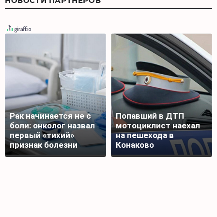
НОВОСТИ ПАРТНЕРОВ
Рак начинается не с
Попавший в ДТП
боли: онколог назвал
мотоциклист наехал
первый «тихий»
на пешехода в
признак болезни
Конаково