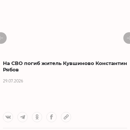
На СВО погиб житель Кувшиново Константин
Рябов
п
29.07.2026
2