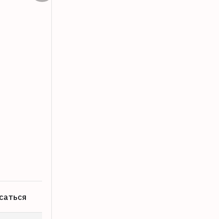
Перевозчик в Западной Двине задолж
24.07.2026
саться